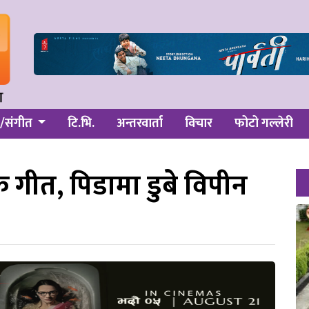
/संगीत
टि.भि.
अन्तरवार्ता
विचार
फोटो गल्लेरी
क गीत, पिडामा डुबे विपीन