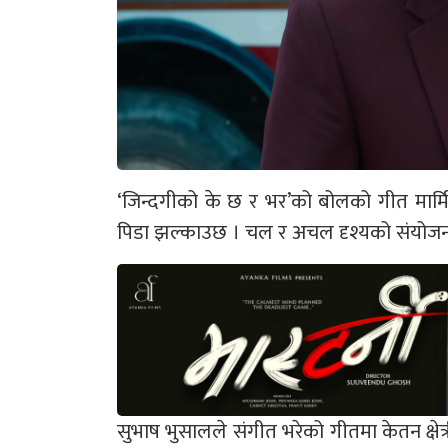
‘जिन्दगीको के छ र भर’को बोलको गीत मार्म
पिडा झल्काउछ । चल र अचल दृश्यको संयोजन
सुभाष भुसालले संगीत भरेको गीतमा केतन क्षेत्