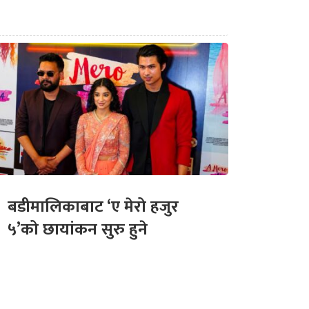
बडीमालिकाबाट ‘ए मेरो हजुर
५’को छायांकन सुरु हुने