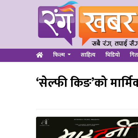
फिल्म
साहित्य
भिडियो
गित
‘सेल्फी किङ’को मार्मि