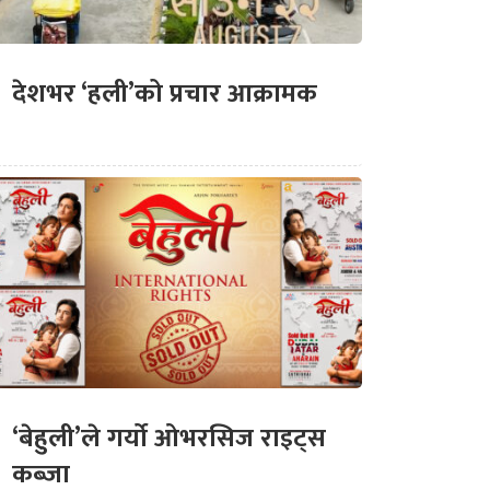
देशभर ‘हली’को प्रचार आक्रामक
‘बेहुली’ले गर्यो ओभरसिज राइट्स
कब्जा