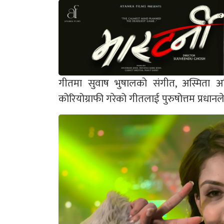
गीतमा सुवाष भुषालको संगीत, अस्मिता अ
कोरियोग्राफी गरेको गीतलाई पुरुषोत्तम प्रधानल