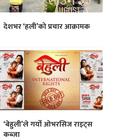
देशभर ‘हली’को प्रचार आक्रामक
‘बेहुली’ले गर्यो ओभरसिज राइट्स
कब्जा