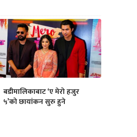
बडीमालिकाबाट ‘ए मेरो हजुर
५’को छायांकन सुरु हुने