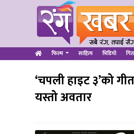
फिल्म
साहित्य
भिडियो
गित
‘चपली हाइट ३’को गीतमा
यस्तो अवतार