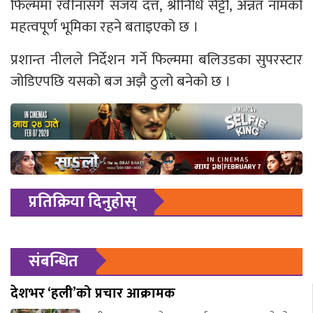
फिल्ममा रवीनासँगै संजय दत्त, श्रीनिधि सेट्टी, अन्नत नामको
महत्वपूर्ण भूमिका रहने बताइएको छ ।
प्रशान्त नीलले निर्देशन गर्ने फिल्ममा बलिउडका सुपरस्टार
जोडिएपछि यसको बज अझै ठुलो बनेको छ ।
प्रतिक्रिया दिनुहोस्
संबन्धित
देशभर ‘हली’को प्रचार आक्रामक