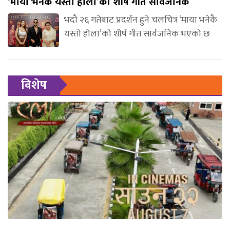
‘माया भनेकै यस्तो होला’को शीर्ष गीत सार्वजनिक
भदौ २६ गतेबाट प्रदर्शन हुने चलचित्र ‘माया भनेकै
यस्तो होला’को शीर्ष गीत सार्वजनिक भएको छ
विशेष