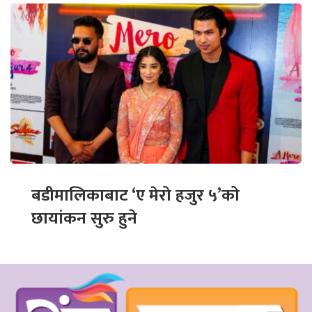
बडीमालिकाबाट ‘ए मेरो हजुर ५’को
छायांकन सुरु हुने