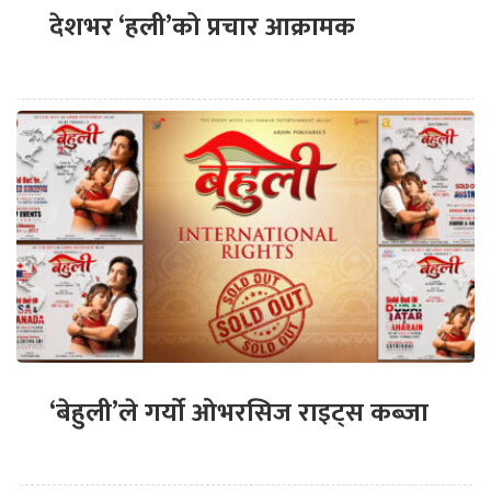
देशभर ‘हली’को प्रचार आक्रामक
‘बेहुली’ले गर्यो ओभरसिज राइट्स कब्जा