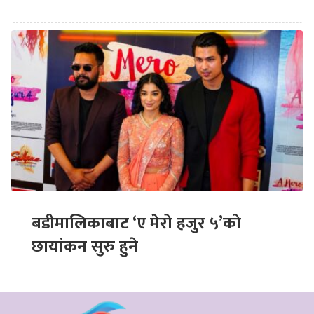
बडीमालिकाबाट ‘ए मेरो हजुर ५’को
छायांकन सुरु हुने