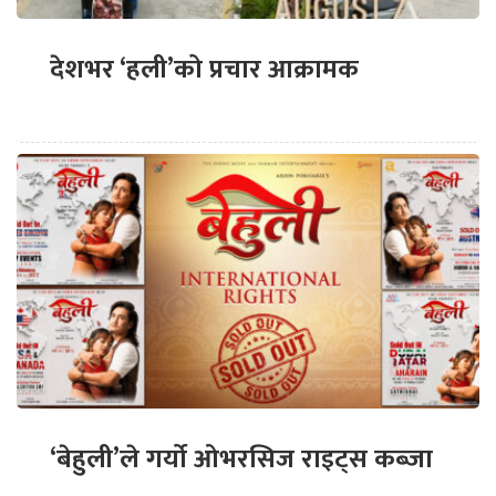
देशभर ‘हली’को प्रचार आक्रामक
‘बेहुली’ले गर्यो ओभरसिज राइट्स कब्जा