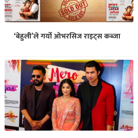
‘बेहुली’ले गर्यो ओभरसिज राइट्स कब्जा