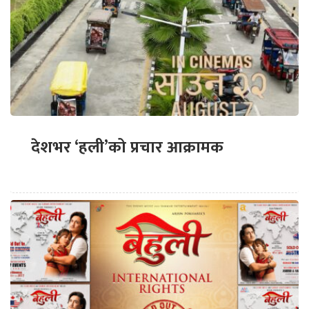
देशभर ‘हली’को प्रचार आक्रामक