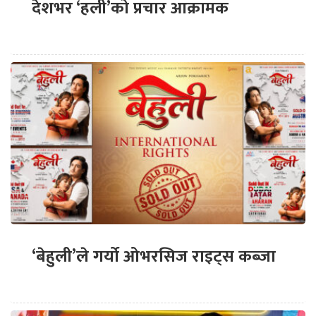
देशभर ‘हली’को प्रचार आक्रामक
‘बेहुली’ले गर्यो ओभरसिज राइट्स कब्जा