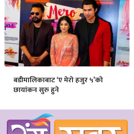
बडीमालिकाबाट ‘ए मेरो हजुर ५’को
छायांकन सुरु हुने