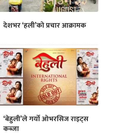
देशभर ‘हली’को प्रचार आक्रामक
‘बेहुली’ले गर्यो ओभरसिज राइट्स
कब्जा