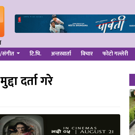
/संगीत
टि.भि.
अन्तरवार्ता
विचार
फोटो गल्लेरी
ुद्दा दर्ता गरे