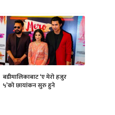
बडीमालिकाबाट ‘ए मेरो हजुर
५’को छायांकन सुरु हुने