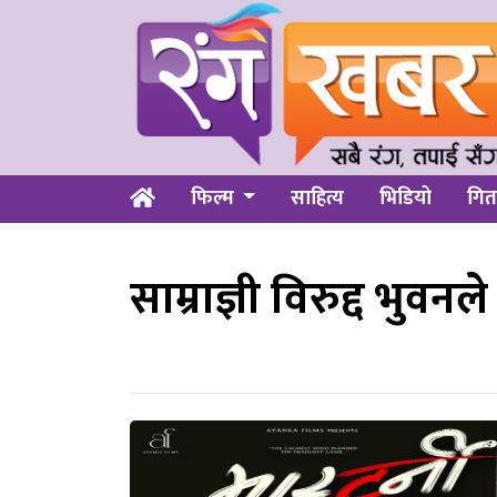
फिल्म
साहित्य
भिडियो
गित
साम्राज्ञी विरुद्द भुवनले म