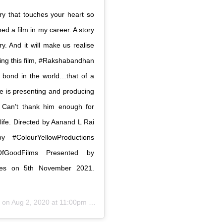
ry that touches your heart so
ned a film in my career. A story
y. And it will make us realise
ing this film, #Rakshabandhan
l bond in the world…that of a
he is presenting and producing
. Can’t thank him enough for
ife. ‪Directed by Aanand L Rai‬
 #ColourYellowProductions
eOfGoodFilms Presented by
res on 5th November 2021.‬
 on
Aug 2, 2020 at 11:00pm PDT