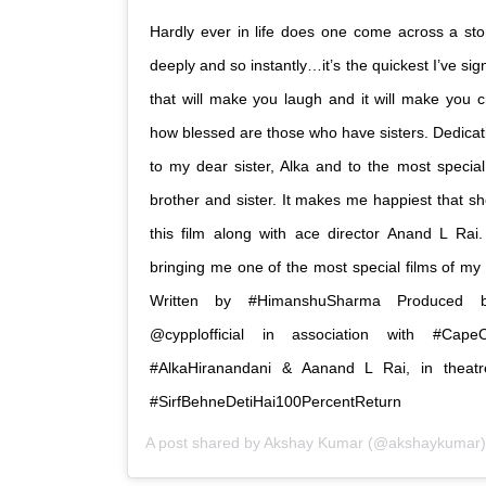
Hardly ever in life does one come across a sto
deeply and so instantly…it’s the quickest I’ve sig
that will make you laugh and it will make you cr
how blessed are those who have sisters. Dedicat
to my dear sister, Alka and to the most specia
brother and sister. It makes me happiest that s
this film along with ace director Anand L Rai
bringing me one of the most special films of my l
‪Written by #HimanshuSharma Produced by
@cypplofficial in association with #Cap
#AlkaHiranandani & Aanand L Rai, in theat
#SirfBehneDetiHai100PercentReturn
A post shared by
Akshay Kumar
(@akshaykumar)