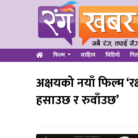
फिल्म
साहित्य
भिडियो
गित
अक्षयको नयाँ फिल्म ‘रक
हसाउछ र रुवाँउछ’