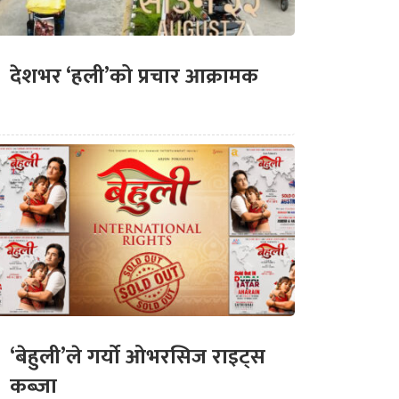
देशभर ‘हली’को प्रचार आक्रामक
‘बेहुली’ले गर्यो ओभरसिज राइट्स
कब्जा