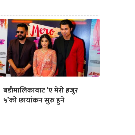
बडीमालिकाबाट ‘ए मेरो हजुर
५’को छायांकन सुरु हुने