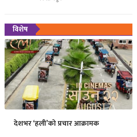
विशेष
देशभर ‘हली’को प्रचार आक्रामक