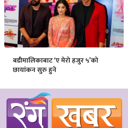
बडीमालिकाबाट ‘ए मेरो हजुर ५’को
छायांकन सुरु हुने