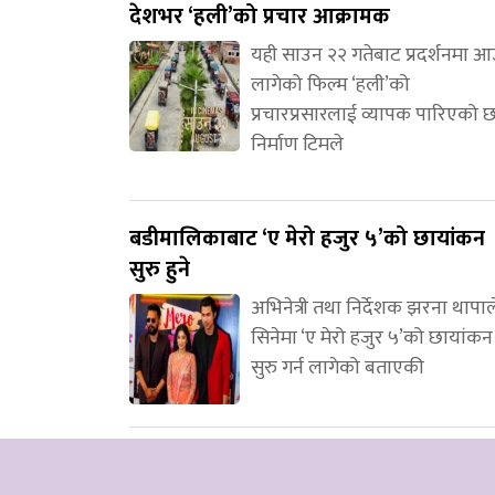
देशभर ‘हली’को प्रचार आक्रामक
यही साउन २२ गतेबाट प्रदर्शनमा 
लागेको फिल्म ‘हली’को
प्रचारप्रसारलाई व्यापक पारिएको 
निर्माण टिमले
बडीमालिकाबाट ‘ए मेरो हजुर ५’को छायांकन
सुरु हुने
अभिनेत्री तथा निर्देशक झरना थापाल
सिनेमा ‘ए मेरो हजुर ५’को छायांकन
सुरु गर्न लागेको बताएकी