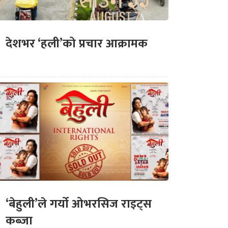
देशभर ‘हली’को प्रचार आक्रामक
‘बेहुली’ले गर्यो ओभरसिज राइट्स
कब्जा