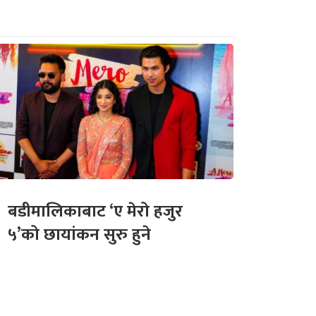
बडीमालिकाबाट ‘ए मेरो हजुर
५’को छायांकन सुरु हुने