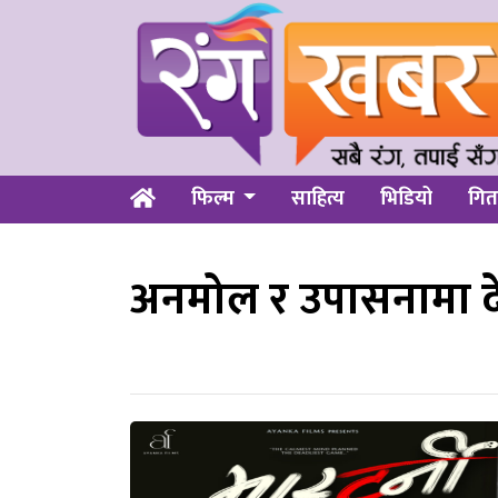
फिल्म
साहित्य
भिडियो
गित
अनमोल र उपासनामा द