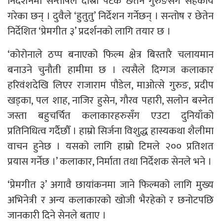
निर्देशनमा सन्तोषले दोस्रो पटक छेतेन गुरुङसँग सहकार्य
गरेका छन् । दुवैले ‘हुतुतु’ निर्देशन गर्नेछन् । सन्तोष र छेतेन
निर्देशित ‘प्रेमगीत ३’ प्रदर्शनको लागि तयार छ ।
‘कोरोनाले ठप्प बनाएको फिल्म क्षेत्र बिस्तारै चलायमान
बनाउने चुनौती हामीमा छ । त्यसैले दिग्गज कलाकार
हरिवंशदेखि लिएर राजाराम पौडेल, माओत्से गुरुङ, प्रदीप
खड्का, पल शाह, नाजिर हुसेन, गौरव पहारी, सलोन बस्नेत
जस्ता बहुचर्चित कलाकारहरुसँग एउटा दुनियाँको
प्रतिनिधित्व गर्दैछौँ । हाम्रो सिर्जना विशुद्ध हास्यकथा शैलीमा
वाचन हुनेछ । यसको लागि हाम्रो टिमले २०० प्रतिशत
प्रयास गर्नेछ ।’ कलाकार, निर्माता तथा निर्देशक सेनले भने ।
‘प्रेमगीत ३’ अगावै छायांकनमा जाने फिल्मको लागि मुख्य
अभिनेत्री र अन्य कलाकारको खोजी भैरहेको र छनोटपछि
जानकारी दिने सेनले बताए ।