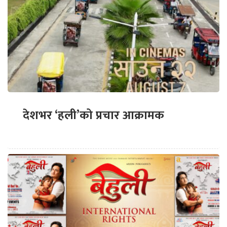
देशभर ‘हली’को प्रचार आक्रामक