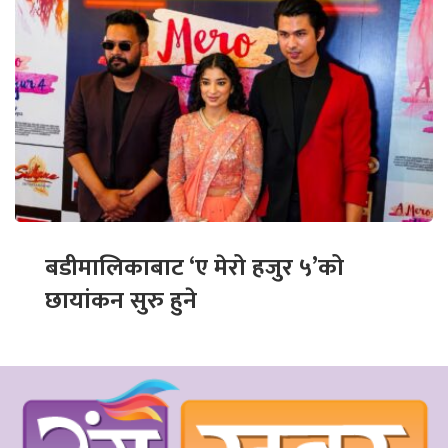
बडीमालिकाबाट ‘ए मेरो हजुर ५’को
छायांकन सुरु हुने