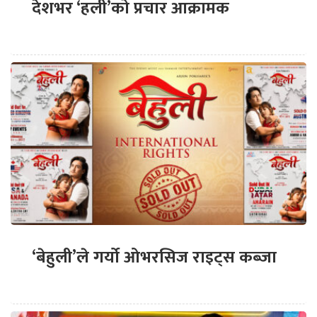
देशभर ‘हली’को प्रचार आक्रामक
‘बेहुली’ले गर्यो ओभरसिज राइट्स कब्जा