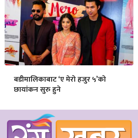
बडीमालिकाबाट ‘ए मेरो हजुर ५’को
छायांकन सुरु हुने