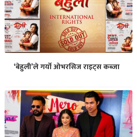
‘बेहुली’ले गर्यो ओभरसिज राइट्स कब्जा