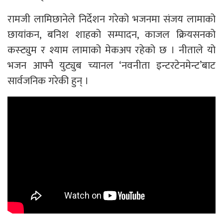
रामजी लामिछानेले निर्देशन गरेको भजनमा संजय लामाको
छायांकन, बनिश शाहको सम्पादन, काजल क्रियसनको
कस्ट्युम र श्याम लामाको मेकअप रहेको छ । नीताले यो
भजन आफ्नै युट्युब च्यानल ‘नवनीता इन्टरटेनमेन्ट’बाट
सार्वजनिक गरेकी हुन् ।