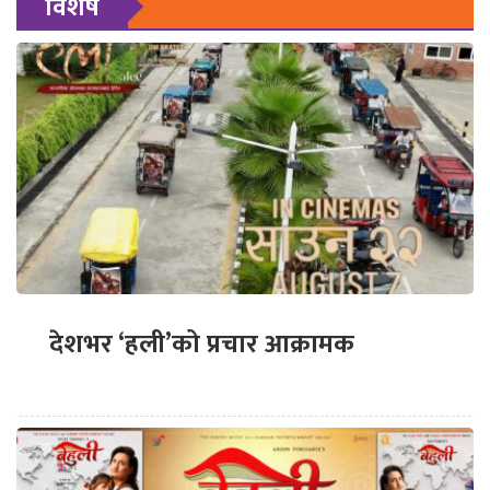
विशेष
देशभर ‘हली’को प्रचार आक्रामक