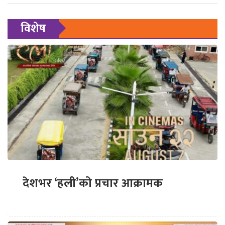
विशेष
देशभर ‘हली’को प्रचार आक्रामक