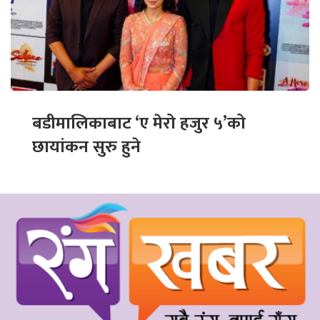
बडीमालिकाबाट ‘ए मेरो हजुर ५’को
छायांकन सुरु हुने