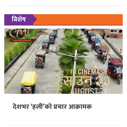
विशेष
देशभर ‘हली’को प्रचार आक्रामक