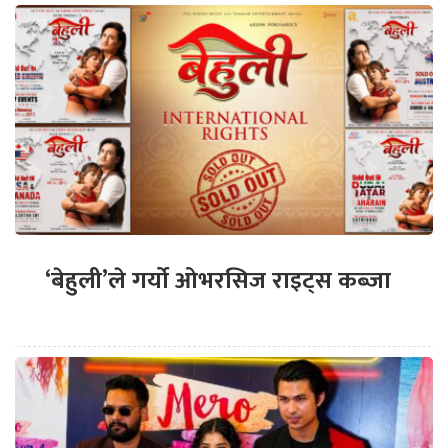
‘बेहुली’ले गर्यो ओभरसिज राइट्स कब्जा