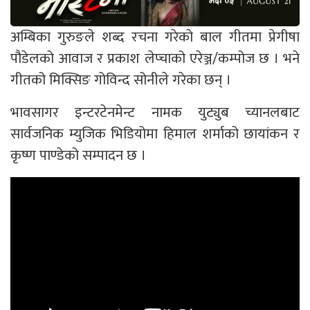
अम्बिका गुरुङले शब्द रचना गरेको बाल गीतमा प्रेगीषा
पौडेलको आवाज र प्रकाश लेप्चाको एरेञ्ज/कम्पोज छ । भने
गीतको मिक्सिङ गोविन्द सोनीले गरेका छन् ।
भावसागर इन्टरटेनमेन्ट नामक युट्युब च्यानलबाट
सार्वजनिक म्युजिक भिडियोमा हिमाल शर्माको छायांकन र
कृष्ण पाण्डेको सम्पादन छ ।