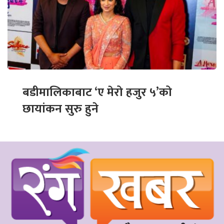
बडीमालिकाबाट ‘ए मेरो हजुर ५’को
छायांकन सुरु हुने