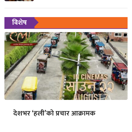
विशेष
देशभर ‘हली’को प्रचार आक्रामक