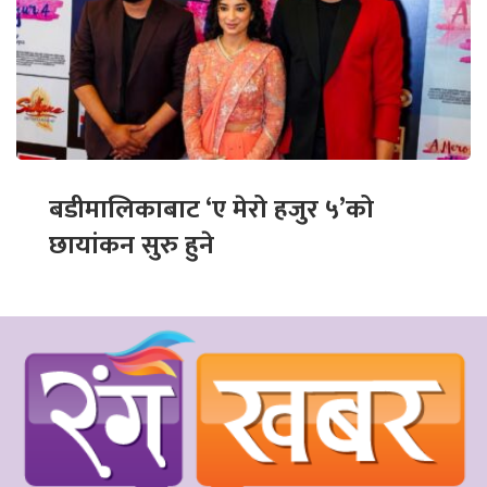
बडीमालिकाबाट ‘ए मेरो हजुर ५’को
छायांकन सुरु हुने