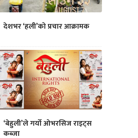
देशभर ‘हली’को प्रचार आक्रामक
‘बेहुली’ले गर्यो ओभरसिज राइट्स
कब्जा