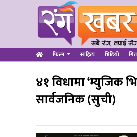
फिल्म
साहित्य
भिडियो
गित
४१ विधामा ‘म्युजिक भ
सार्वजनिक (सुची)