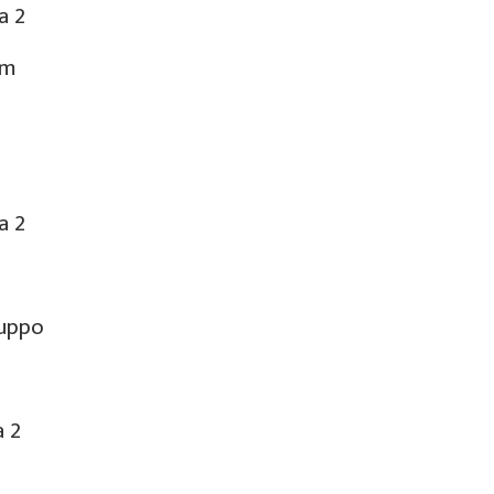
 2
m
 2
ppo
 2