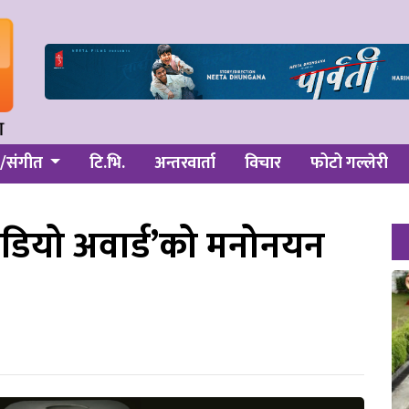
/संगीत
टि.भि.
अन्तरवार्ता
विचार
फोटो गल्लेरी
िडियो अवार्ड’को मनोनयन