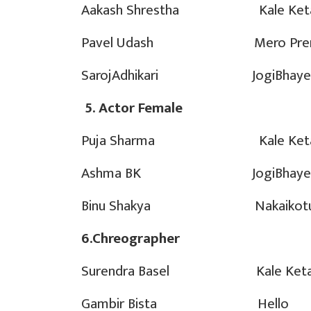
Aakash Shrestha Kale Keta
Pavel Udash Mero Pre
SarojAdhikari JogiBhaye
5.
Actor Female
Puja Sharma Kale Keta
Ashma BK JogiBhaye
Binu Shakya Nakaikotu
6.Chreographer
Surendra Basel Kale Keta
Gambir Bista Hello