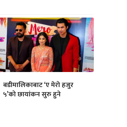
बडीमालिकाबाट ‘ए मेरो हजुर
५’को छायांकन सुरु हुने