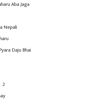
ru Aba Jaga
epali
aru
 Daju Bhai
 2
ay