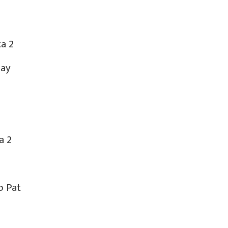
 2
ay
 2
 Pat