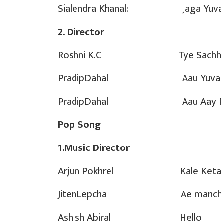
Sialendra Khanal: Jaga Yuvaha
2. Director
Roshni K.C Tye Sachha N
PradipDahal Aau Yuvah
PradipDahal Aau Aay Pyara
Pop Song
1.Music Director
Arjun Pokhrel Kale Keta
JitenLepcha Ae manch
Ashish Abiral Hello