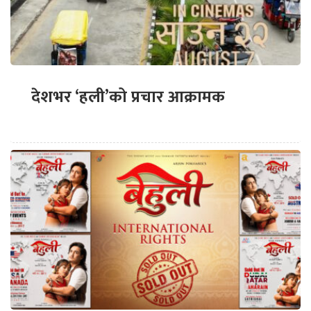
देशभर ‘हली’को प्रचार आक्रामक