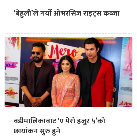
‘बेहुली’ले गर्यो ओभरसिज राइट्स कब्जा
बडीमालिकाबाट ‘ए मेरो हजुर ५’को
छायांकन सुरु हुने