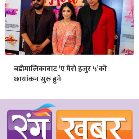
बडीमालिकाबाट ‘ए मेरो हजुर ५’को
छायांकन सुरु हुने