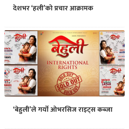
देशभर ‘हली’को प्रचार आक्रामक
‘बेहुली’ले गर्यो ओभरसिज राइट्स कब्जा