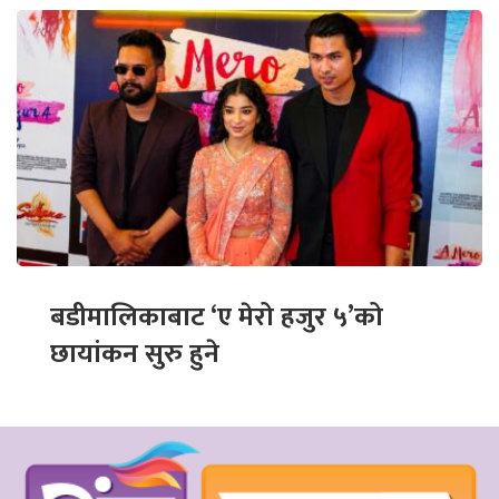
बडीमालिकाबाट ‘ए मेरो हजुर ५’को
छायांकन सुरु हुने