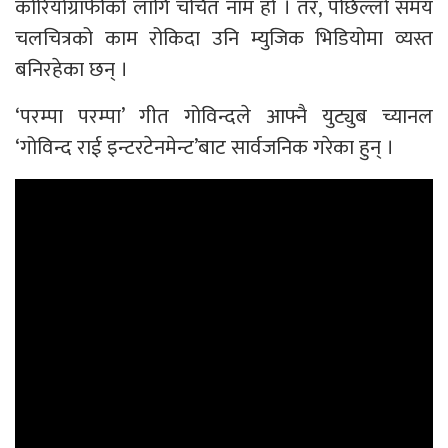
कोरियोग्राफीको लागि चर्चित नाम हो । तर, पछिल्लो समय
चलचित्रको काम रोकिदा उनि म्युजिक भिडियोमा व्यस्त
बनिरहेका छन् ।
‘परम्पा परम्पा’ गीत गोविन्दले आफ्नै युट्युब च्यानल
‘गोविन्द राई इन्टरटेनमेन्ट’बाट सार्वजनिक गरेका हुन् ।