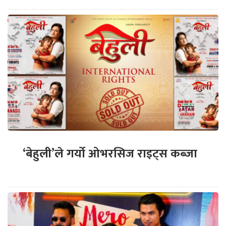
‘बेहुली’ले गर्यो ओभरसिज राइट्स कब्जा