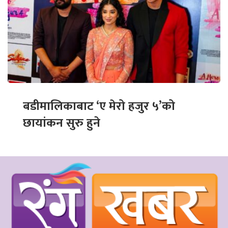
बडीमालिकाबाट ‘ए मेरो हजुर ५’को
छायांकन सुरु हुने