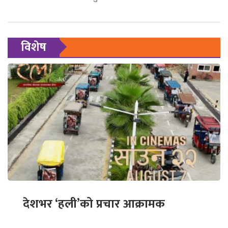
विशेष
देशभर ‘हली’को प्रचार आक्रामक