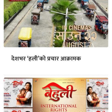
देशभर ‘हली’को प्रचार आक्रामक