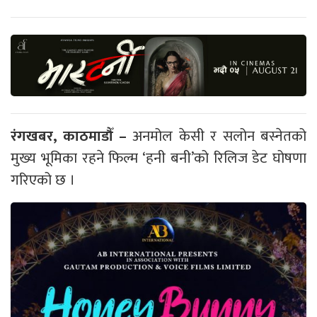
रंगखबर, काठमाडौँ –
अनमोल केसी र सलोन बस्नेतको
मुख्य भूमिका रहने फिल्म ‘हनी बनी’को रिलिज डेट घोषणा
गरिएको छ ।