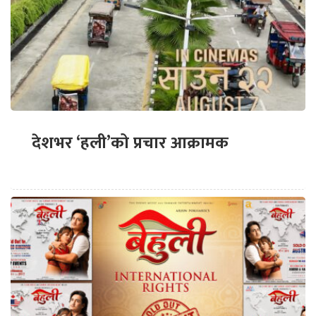
देशभर ‘हली’को प्रचार आक्रामक