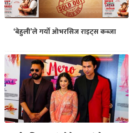
‘बेहुली’ले गर्यो ओभरसिज राइट्स कब्जा