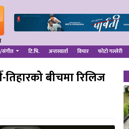
/संगीत
टि.भि.
अन्तरवार्ता
विचार
फोटो गल्लेरी
ैँ-तिहारको बीचमा रिलिज