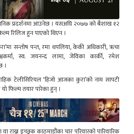
जनिक प्रदर्शनमा आउनेछ । यसअघि २०७७ को बैशाख १२
फिल्म रिलिज हुन पाएको थिएन ।
कुरा’मा सन्तोष पन्त, रमा थपलिया, केकी अधिकारी, ऋचा
्वकर्मा, स्व. जयनन्द लामा, जेविका कार्की, रमेश
छ ।
ावाहिक टेलीसिरियल ‘हिजो आजका कुरा’को नाम सापटी
यो फिल्म तयार पारेका हुन् ।
ा वा राख्न इच्छुक काठमाडौंका चार परिवारको पारिवारिक