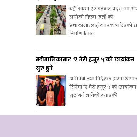
यही साउन २२ गतेबाट प्रदर्शनमा 
लागेको फिल्म ‘हली’को
प्रचारप्रसारलाई व्यापक पारिएको 
निर्माण टिमले
बडीमालिकाबाट ‘ए मेरो हजुर ५’को छायांकन
सुरु हुने
अभिनेत्री तथा निर्देशक झरना थापाल
सिनेमा ‘ए मेरो हजुर ५’को छायांकन
सुरु गर्न लागेको बताएकी