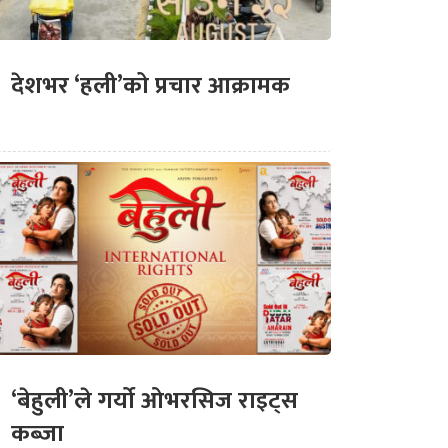
देशभर ‘हली’को प्रचार आक्रामक
‘बेहुली’ले गर्यो ओभरसिज राइट्स
कब्जा