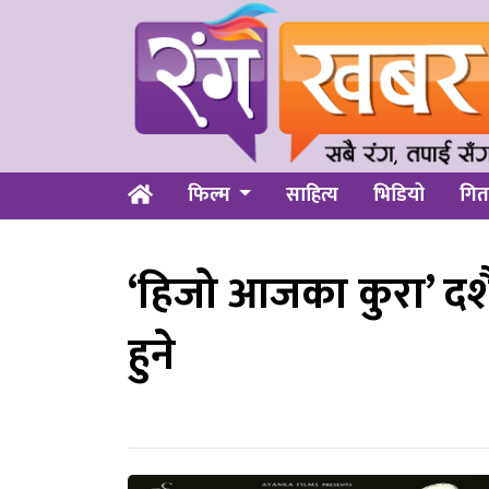
फिल्म
साहित्य
भिडियो
गित
‘हिजो आजका कुरा’ दश
हुने