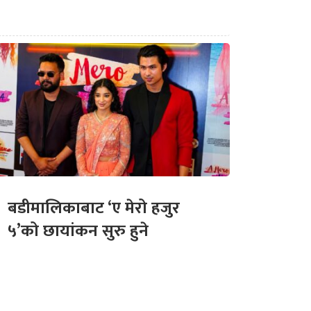
बडीमालिकाबाट ‘ए मेरो हजुर
५’को छायांकन सुरु हुने