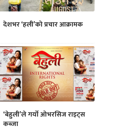
देशभर ‘हली’को प्रचार आक्रामक
‘बेहुली’ले गर्यो ओभरसिज राइट्स
कब्जा