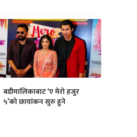
बडीमालिकाबाट ‘ए मेरो हजुर
५’को छायांकन सुरु हुने