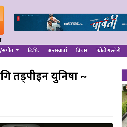
/संगीत
टि.भि.
अन्तरवार्ता
विचार
फोटो गल्लेरी
लागि तड्पीइन युनिषा ~