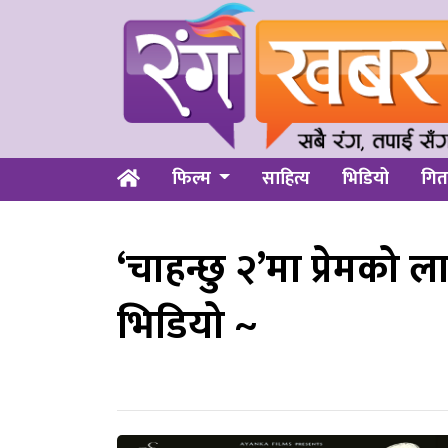
फिल्म
साहित्य
भिडियो
गित
‘चाहन्छु २’मा प्रेमको 
भिडियो ~