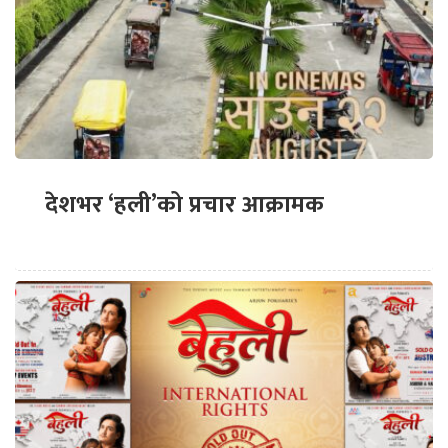
देशभर ‘हली’को प्रचार आक्रामक