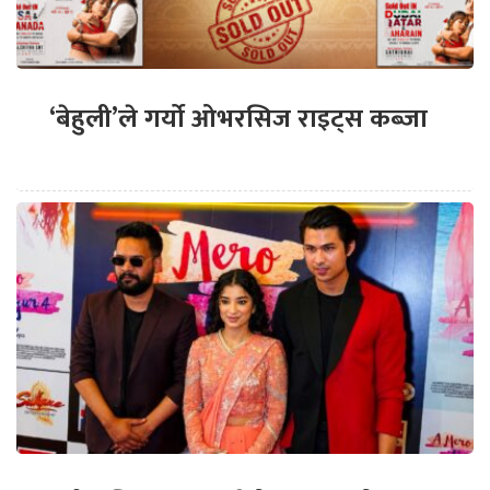
‘बेहुली’ले गर्यो ओभरसिज राइट्स कब्जा