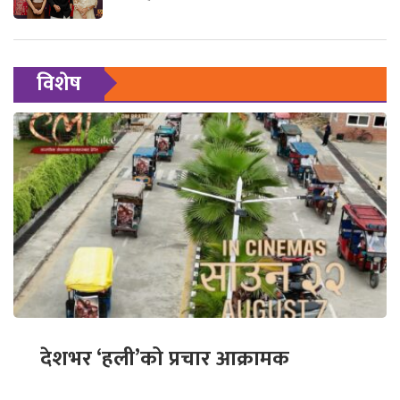
विशेष
देशभर ‘हली’को प्रचार आक्रामक