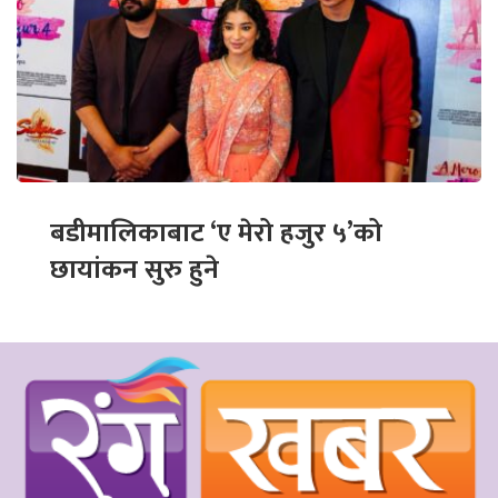
बडीमालिकाबाट ‘ए मेरो हजुर ५’को
छायांकन सुरु हुने