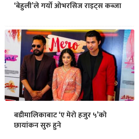
‘बेहुली’ले गर्यो ओभरसिज राइट्स कब्जा
बडीमालिकाबाट ‘ए मेरो हजुर ५’को
छायांकन सुरु हुने