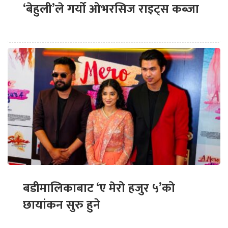
‘बेहुली’ले गर्यो ओभरसिज राइट्स कब्जा
बडीमालिकाबाट ‘ए मेरो हजुर ५’को
छायांकन सुरु हुने