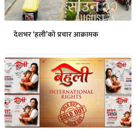
देशभर ‘हली’को प्रचार आक्रामक