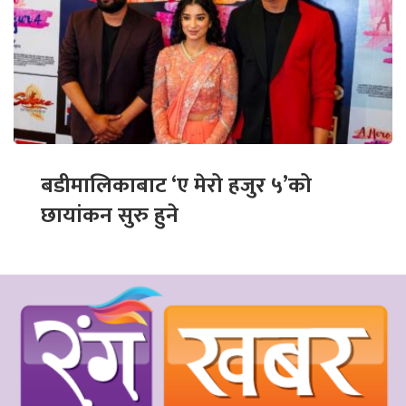
बडीमालिकाबाट ‘ए मेरो हजुर ५’को
छायांकन सुरु हुने