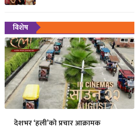
विशेष
देशभर ‘हली’को प्रचार आक्रामक