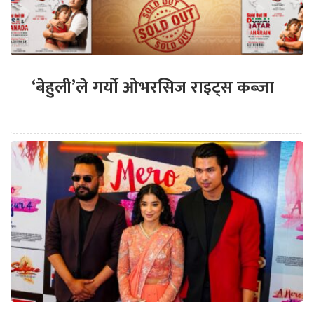
‘बेहुली’ले गर्यो ओभरसिज राइट्स कब्जा