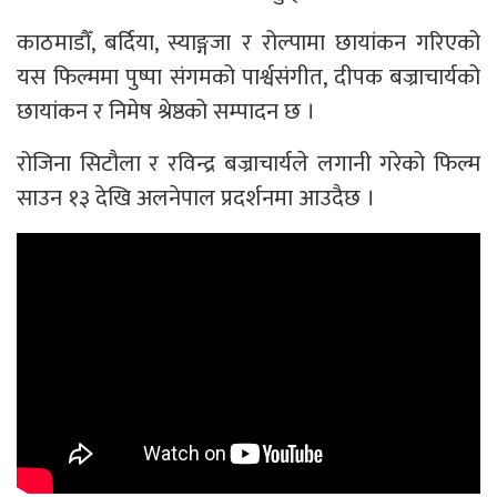
काठमाडौँ, बर्दिया, स्याङ्गजा र रोल्पामा छायांकन गरिएको
यस फिल्ममा पुष्पा संगमको पार्श्वसंगीत, दीपक बज्राचार्यको
छायांकन र निमेष श्रेष्ठको सम्पादन छ ।
रोजिना सिटौला र रविन्द्र बज्राचार्यले लगानी गरेको फिल्म
साउन १३ देखि अलनेपाल प्रदर्शनमा आउदैछ ।