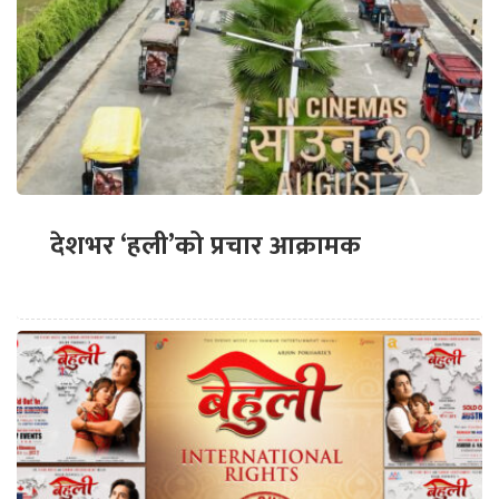
देशभर ‘हली’को प्रचार आक्रामक