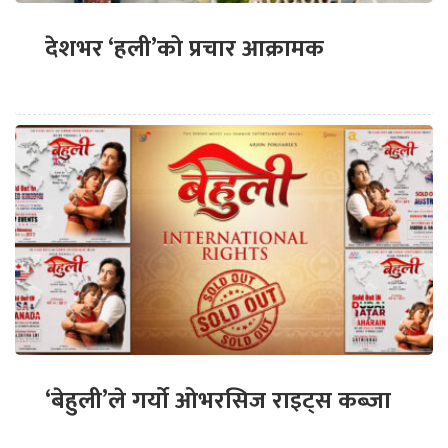
देशभर ‘हली’को प्रचार आक्रामक
‘बेहुली’ले गर्यो ओभरसिज राइट्स कब्जा