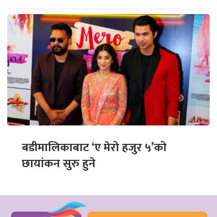
बडीमालिकाबाट ‘ए मेरो हजुर ५’को
छायांकन सुरु हुने