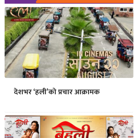
देशभर ‘हली’को प्रचार आक्रामक