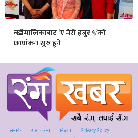
बडीमालिकाबाट ‘ए मेरो हजुर ५’को
छायांकन सुरु हुने
सम्पर्क
हाम्रो बारेमा
बिज्ञाप
Privacy Policy