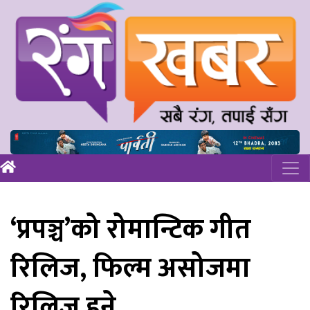
‘प्रपञ्च’को रोमान्टिक गीत
रिलिज, फिल्म असोजमा
रिलिज हुने