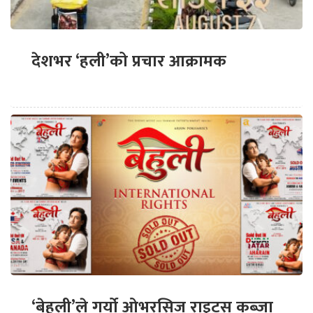
देशभर ‘हली’को प्रचार आक्रामक
‘बेहुली’ले गर्यो ओभरसिज राइट्स कब्जा