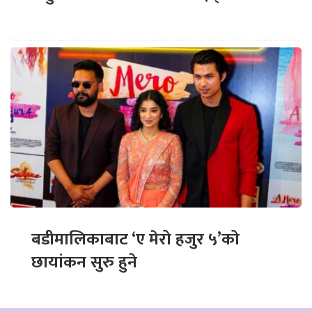
बडीमालिकाबाट ‘ए मेरो हजुर ५’को
छायांकन सुरु हुने