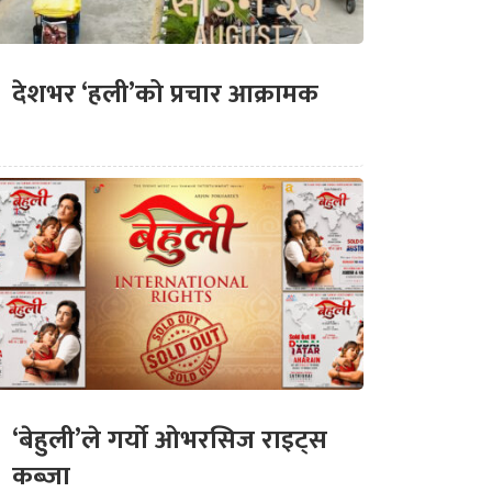
देशभर ‘हली’को प्रचार आक्रामक
‘बेहुली’ले गर्यो ओभरसिज राइट्स
कब्जा