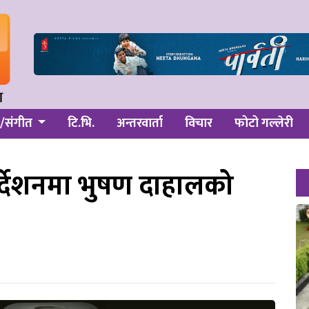
/संगीत
टि.भि.
अन्तरवार्ता
विचार
फोटो गल्लेरी
िर्देशनमा भुषण दाहालको