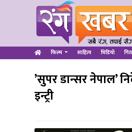
फिल्म
साहित्य
भिडियो
गित
’सुपर डान्सर नेपाल’ न
इन्ट्री