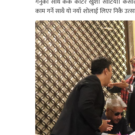
गर्नुका साथै केक काटेर खुशी साटियो। के
काम गर्ने साथै यो नयाँ शोलाई लिएर निकै उत्सा