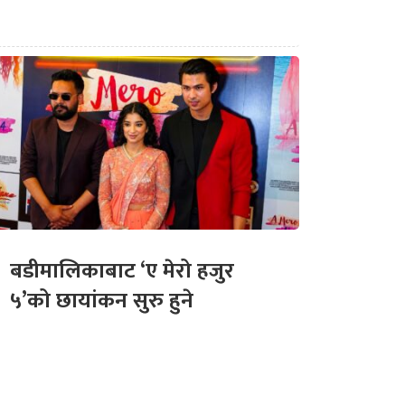
बडीमालिकाबाट ‘ए मेरो हजुर
५’को छायांकन सुरु हुने