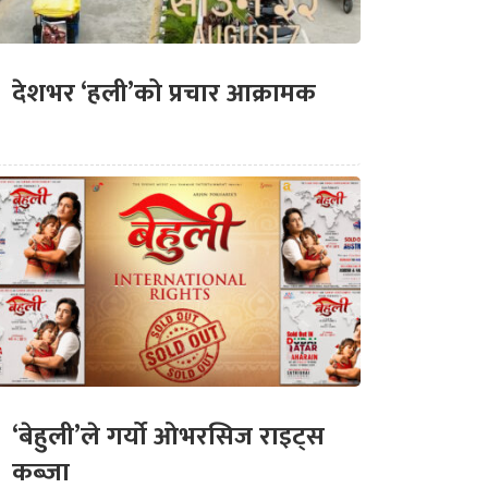
देशभर ‘हली’को प्रचार आक्रामक
‘बेहुली’ले गर्यो ओभरसिज राइट्स
कब्जा