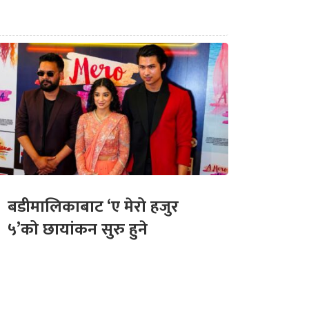
बडीमालिकाबाट ‘ए मेरो हजुर
५’को छायांकन सुरु हुने