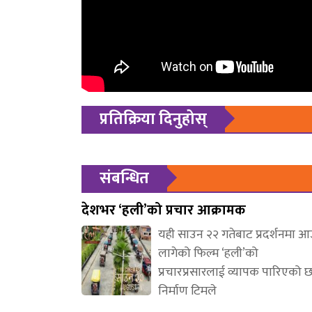
प्रतिक्रिया दिनुहोस्
संबन्धित
देशभर ‘हली’को प्रचार आक्रामक
यही साउन २२ गतेबाट प्रदर्शनमा 
लागेको फिल्म ‘हली’को
प्रचारप्रसारलाई व्यापक पारिएको 
निर्माण टिमले