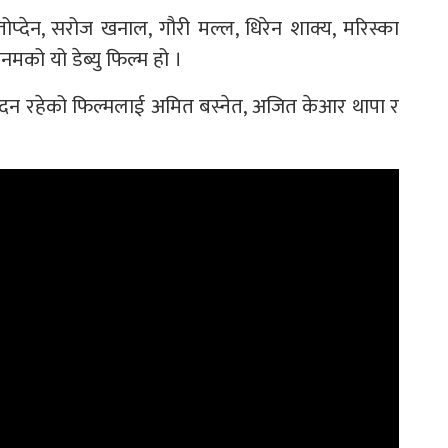
्देन, सरोज खनाल, गौरी मल्ल, धिरेन शाक्य, मरिस्का
को यो डेब्यु फिल्म हो ।
ादन रहेको फिल्मलाई अमित बस्नेत, अजित केआर थापा र