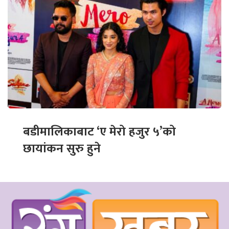
बडीमालिकाबाट ‘ए मेरो हजुर ५’को
छायांकन सुरु हुने