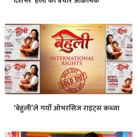
देशभर ‘हली’को प्रचार आक्रामक
‘बेहुली’ले गर्यो ओभरसिज राइट्स कब्जा