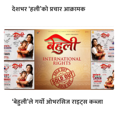
देशभर ‘हली’को प्रचार आक्रामक
‘बेहुली’ले गर्यो ओभरसिज राइट्स कब्जा