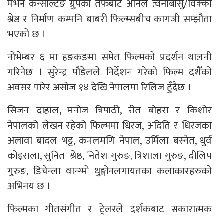
मेभन कन्सल्टिङ ग्रुपको तर्फबाट अनिल त्वनाबासु/विक्की
श्रेष्ठ र निर्माण कम्पनि बाबरी फिल्म्सबीच कागजी सम्झौता
भएको छ ।
नोभेम्बर ६ मा हङकङमा समेत फिल्मको प्रदर्शन थालनी
गरिनेछ । सुरेन्द्र पौडेलले निर्देशन गरेको फिल्म दशैँको
अवसर पारेर असोज १४ देखि नेपालमा रिलिज हुँदैछ ।
सिजन दाहाल, मनोज त्रिपाठी, रीत बोहरा र किशोर
नेपालको लेखन रहेको फिल्ममा धिरज, अदिति र धिरजका
अलावा बादल भट्ट, कमलमणि नेपाल, उर्मिला बस्नेत, धुर्व
कोइराला, सुनिता श्रेष्ठ, नितेश गुरुङ, त्रिशाला गुरुङ, दीलिप
गुरुङ, डिचेन्ला वान्ग्मो थुङ्गोनलगायतका कलाकारहरुको
अभिनय छ ।
फिल्मका गीतसंगीत र ट्रेलरले दर्शकबाट सकारात्मक