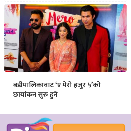
बडीमालिकाबाट ‘ए मेरो हजुर ५’को
छायांकन सुरु हुने