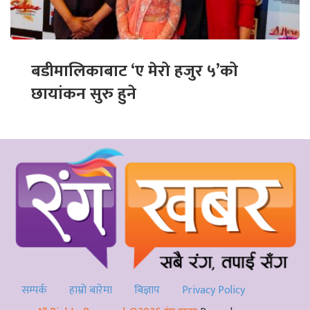
बडीमालिकाबाट ‘ए मेरो हजुर ५’को
छायांकन सुरु हुने
सम्पर्क
हाम्रो बारेमा
बिज्ञाप
Privacy Policy