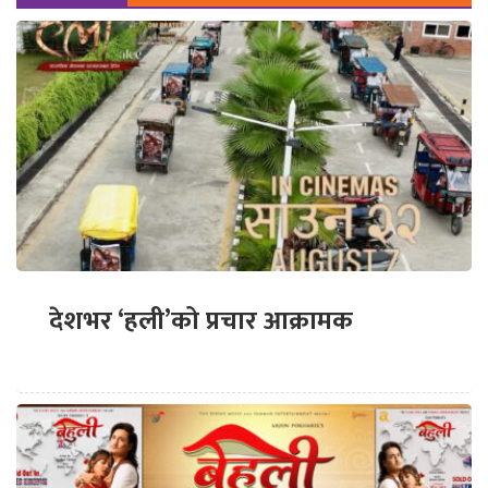
देशभर ‘हली’को प्रचार आक्रामक