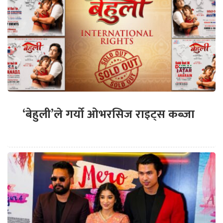
‘बेहुली’ले गर्यो ओभरसिज राइट्स कब्जा