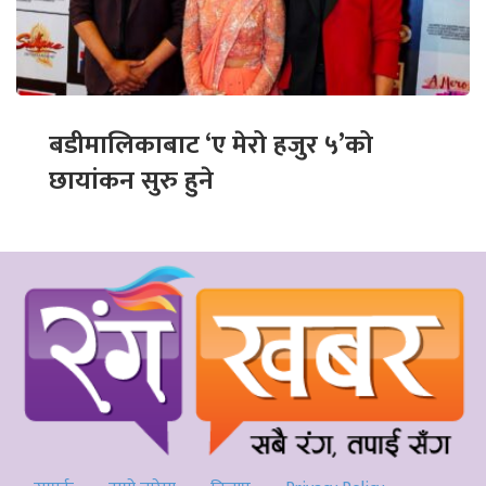
बडीमालिकाबाट ‘ए मेरो हजुर ५’को
छायांकन सुरु हुने