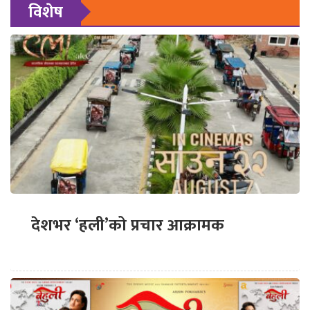
विशेष
देशभर ‘हली’को प्रचार आक्रामक