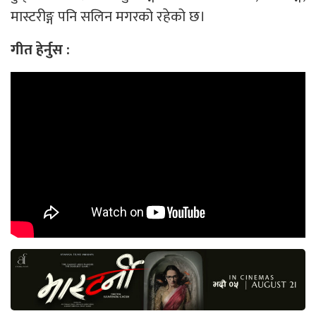
मास्टरीङ्ग पनि सलिन मगरको रहेको छ।
गीत हेर्नुस :