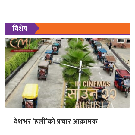
विशेष
देशभर ‘हली’को प्रचार आक्रामक