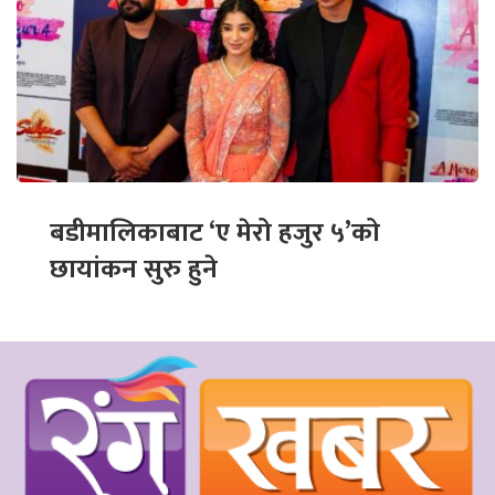
बडीमालिकाबाट ‘ए मेरो हजुर ५’को
छायांकन सुरु हुने