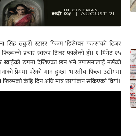
ा सिंह ठकुरी स्टारर फिल्म ‘डिसेम्बर फल्स’को टिजर
 फिल्मको प्रचार स्वरुप टिजर फालेको हो। १ मिनेट १५
भर ब्वाईको रुपमा देखिएका छन भने उपासनालाई नर्सको
ाको प्रेममा परेको भान हुन्छ। भारतीय फिल्म उद्योगमा
ेको फिल्मको केहि दिन अघि मात्र छायांकन सकिएको थियो।