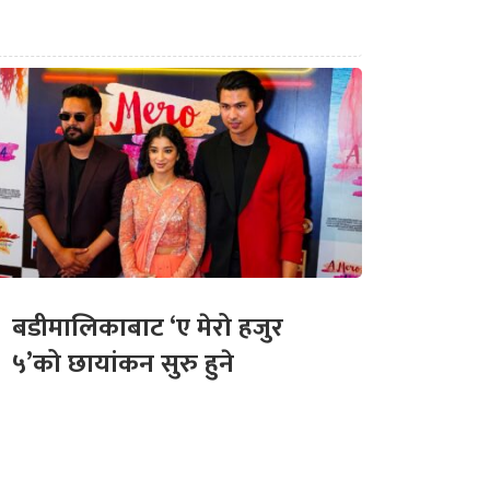
बडीमालिकाबाट ‘ए मेरो हजुर
५’को छायांकन सुरु हुने