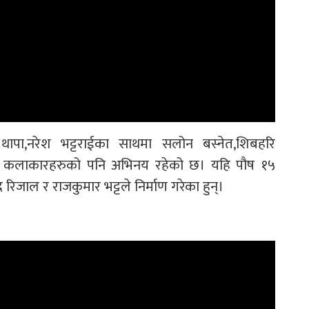
ापा,नरेश भट्टराईका साथमा सलोन बस्नेत,शिबहरि
तका कलाकारहरुको पनि अभिनय रहेको छ। यहि पौष १५
द रिजाल र राजकुमार भट्टले निर्माण गरेका हुन्।