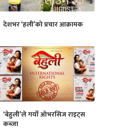
देशभर ‘हली’को प्रचार आक्रामक
‘बेहुली’ले गर्यो ओभरसिज राइट्स
कब्जा