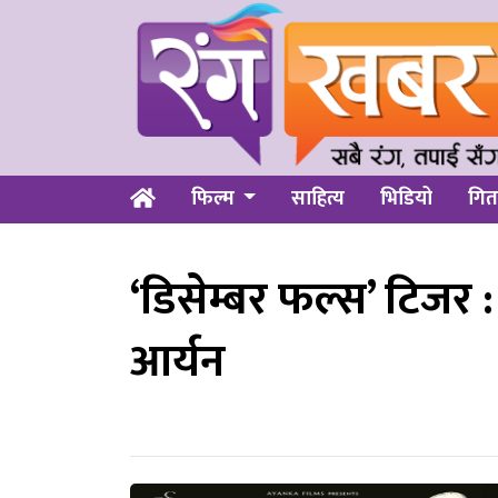
फिल्म
साहित्य
भिडियो
गित
‘डिसेम्बर फल्स’ टिजर :
आर्यन