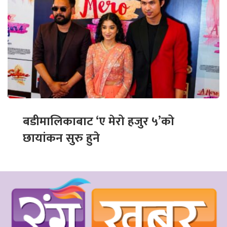
बडीमालिकाबाट ‘ए मेरो हजुर ५’को
छायांकन सुरु हुने