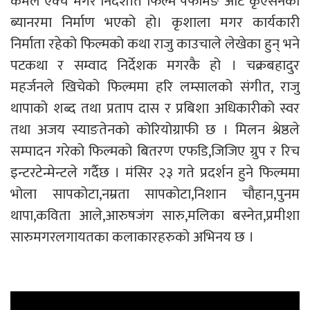
कमल एक्चै मगर निर्देशीत फिल्म पर्फमिङ आर्ट कृएसनको
ब्यानरमा निर्माण भएको हो। कृशाला मगर कार्यकारी
निर्माता रहेको फिल्मको कथा राजु काउचाले लेखेका हुन् भने
पटकथा र सम्वाद निर्देशक मगरकै हो । चक्रबहादुर
महर्जनले खिचेको फिल्ममा हरि लम्सालको संगीत, राजु
थापाको शब्द तथा प्रताप दास र प्रबिशा अधिकारीको स्वर
तथा अजय स्याङतेनको कोरियोग्राफी छ । मिलन श्रेष्ठले
सम्पादन गरेको फिल्मको बितरण एफडि,जिजिए ग्रुप र रिच
इन्टरटेन्मेन्टले गर्दैछ । मंसिर २३ गते प्रदर्शन हुने फिल्ममा
भोला सापकोटा,नम्रता सापकोटा,निशान चौहान,पुनम
थापा,कविता आले,आरुषजंग सारु,मलिका बस्नेत,प्रमीशा
सारुमगरलगायतका कलाकारहरुको अभिनय छ ।