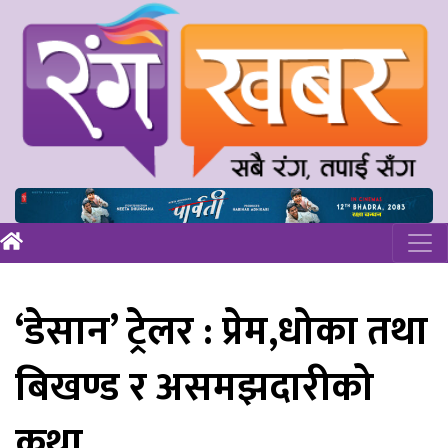
‘डेसान’ ट्रेलर : प्रेम,धोका तथा
बिखण्ड र असमझदारीको
कथा