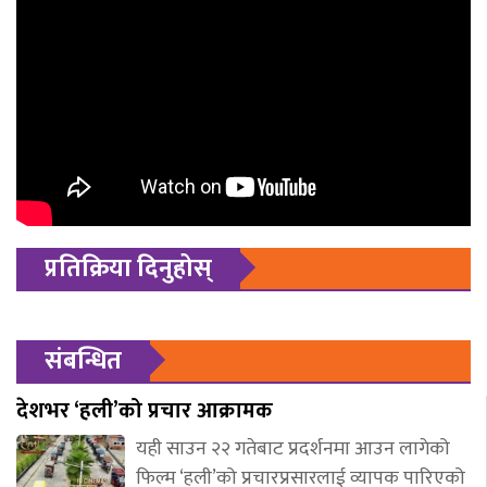
प्रतिक्रिया दिनुहोस्
संबन्धित
देशभर ‘हली’को प्रचार आक्रामक
यही साउन २२ गतेबाट प्रदर्शनमा आउन लागेको
फिल्म ‘हली’को प्रचारप्रसारलाई व्यापक पारिएको