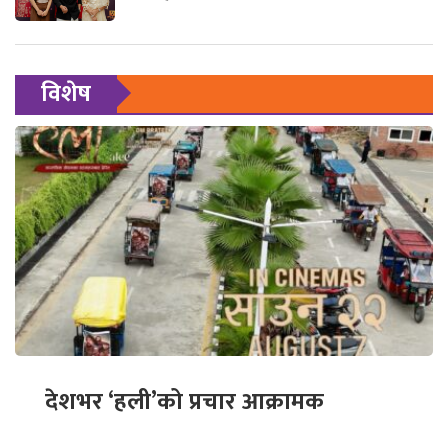
विशेष
देशभर ‘हली’को प्रचार आक्रामक