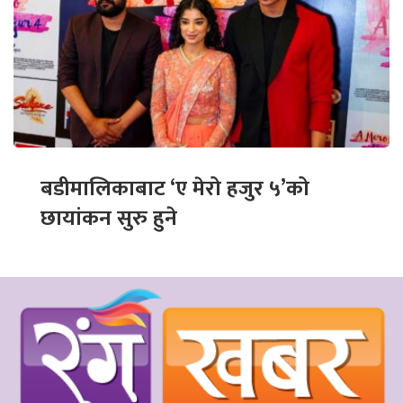
बडीमालिकाबाट ‘ए मेरो हजुर ५’को
छायांकन सुरु हुने