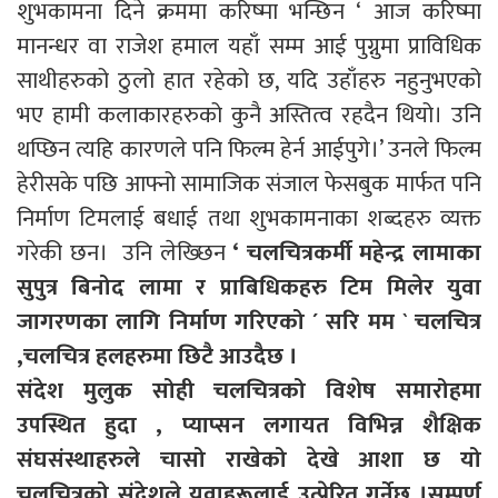
शुभकामना दिने क्रममा करिष्मा भन्छिन ‘ आज करिष्मा
मानन्धर वा राजेश हमाल यहाँ सम्म आई पुग्नुमा प्राविधिक
साथीहरुको ठुलो हात रहेको छ, यदि उहाँहरु नहुनुभएको
भए हामी कलाकारहरुको कुनै अस्तित्व रहदैन थियो। उनि
थप्छिन त्यहि कारणले पनि फिल्म हेर्न आईपुगे।’ उनले फिल्म
हेरीसके पछि आफ्नो सामाजिक संजाल फेसबुक मार्फत पनि
निर्माण टिमलाई बधाई तथा शुभकामनाका शब्दहरु व्यक्त
गरेकी छन। उनि लेख्छिन
‘ चलचित्रकर्मी महेन्द्र लामाका
सुपुत्र बिनोद लामा र प्राबिधिकहरु टिम मिलेर युवा
जागरणका लागि निर्माण गरिएको ´ सरि मम ` चलचित्र
,चलचित्र हलहरुमा छिटै आउदैछ ।
संदेश मुलुक सोही चलचित्रको विशेष समारोहमा
उपस्थित हुदा , प्याप्सन लगायत विभिन्न शैक्षिक
संघसंस्थाहरुले चासो राखेको देखे आशा छ यो
चलचित्रको संदेशले युवाहरूलाई उत्प्रेरित गर्नेछ ।
सम्पूर्ण