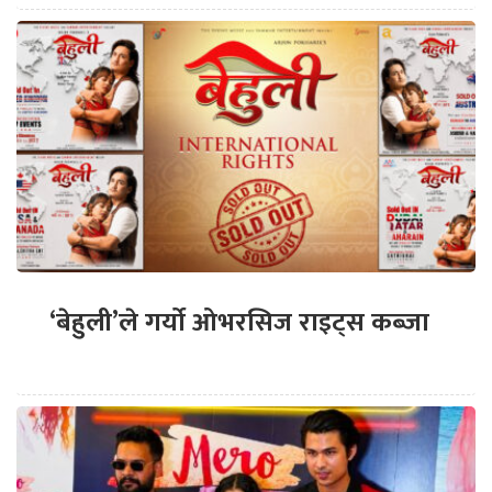
‘बेहुली’ले गर्यो ओभरसिज राइट्स कब्जा