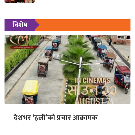
विशेष
देशभर ‘हली’को प्रचार आक्रामक