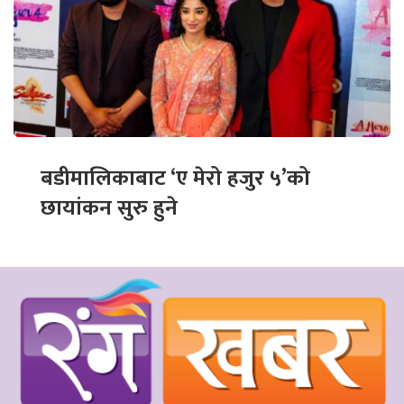
बडीमालिकाबाट ‘ए मेरो हजुर ५’को
छायांकन सुरु हुने