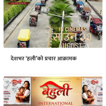
देशभर ‘हली’को प्रचार आक्रामक