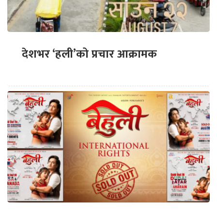
देशभर ‘हली’को प्रचार आक्रामक