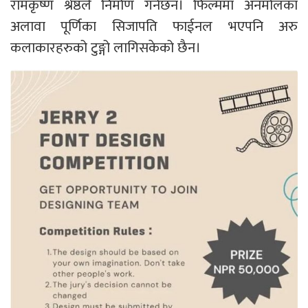
रामकृष्ण श्रेष्ठले निर्माण गर्नेछन। फिल्ममा अनमोलका
अलावा पूर्णिका सिजापति फाईनल भएपनि अरु
कलाकारहरुको टुङ्गो लागिसकेको छैन।