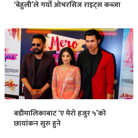
‘बेहुली’ले गर्यो ओभरसिज राइट्स कब्जा
बडीमालिकाबाट ‘ए मेरो हजुर ५’को
छायांकन सुरु हुने