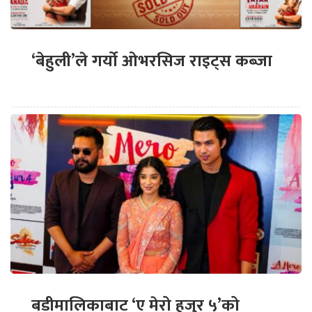
‘बेहुली’ले गर्यो ओभरसिज राइट्स कब्जा
बडीमालिकाबाट ‘ए मेरो हजुर ५’को