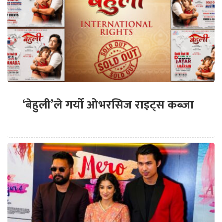
‘बेहुली’ले गर्यो ओभरसिज राइट्स कब्जा