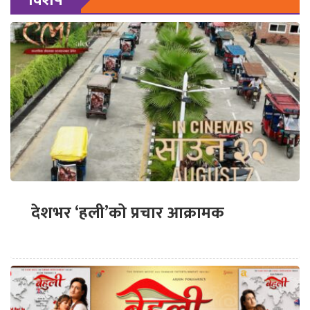
देशभर ‘हली’को प्रचार आक्रामक