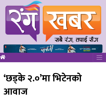
‘छड्के २.०’मा भिटेनको
आवाज