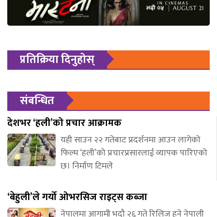
प्रतिक्रिया दिनुहोस्
संबन्धित
देशभर ‘हली’को प्रचार आक्रामक
यही साउन २२ गतेबाट प्रदर्शनमा आउन लागेको
फिल्म ‘हली’को प्रचारप्रसारलाई व्यापक पारिएको
छ। निर्माण टिमले
‘बेहुली’ले गर्यो ओभरसिज राइट्स कब्जा
नेपालमा आगामी भदौ २६ गते रिलिज हुने नेपाली